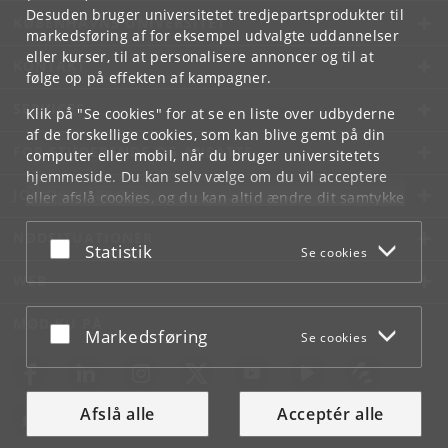
Desuden bruger universitetet tredjepartsprodukter til
KØBENHAVNS UNIVERSITET
markedsføring af for eksempel udvalgte uddannelser
eller kurser, til at personalisere annoncer og til at
KONTAKT
følge op på effekten af kampagner.
SERVICES
Klik på "Se cookies" for at se en liste over udbyderne
af de forskellige cookies, som kan blive gemt på din
FOR STUDERENDE OG ANSATTE
computer eller mobil, når du bruger universitetets
hjemmeside. Du kan selv vælge om du vil acceptere
JOB OG KARRIERE
eller afslå cookies, og du kan altid ændre dit samtykke
under
Cookie- og privatlivspolitik
som du finder i
NØDSITUATIONER
bunden af hver side.
Acceptér eller afslå
Statistik
Se cookies
Googles privatlivspolitik
WEB
MØD KU PÅ
Acceptér eller afslå
Markedsføring
Se cookies
Afslå alle
Acceptér alle