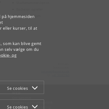
e
Studienummer/cpr.nr,
Bachelor- og/eller
Kandidatdiplom
rd på hjemmesiden
et
ller kurser, til at
es, som kan blive gemt
an selv vælge om du
okie- og
Kontakt:
Sekretariatet
ivh-mail
@
sund
.
ku
.
dk
Tlf:
+45 35332760
Se cookies
WEB
Om websitet
Cookies og privatlivspolitik
Se cookies
Tilgængelighedserklæring