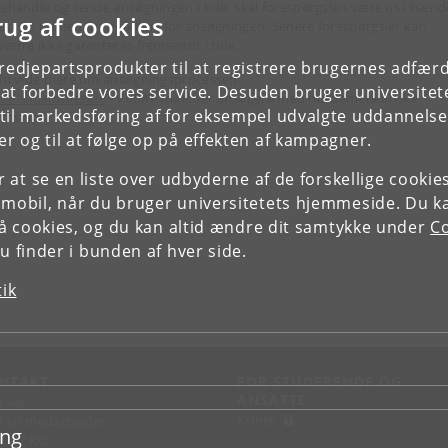
behandle og sende ansøgningen i tide, skal forespørgslen være os i hænd
rug af cookies
est én måned før deadline for ansøgningen. Senere forespørgsler kan
værre ikke garanteres fremsendt i tide.
tredjepartsprodukter til at registrere brugernes adfæ
 du vide mere om ansøgningsprocessen:
e at forbedre vores service. Desuden bruger universitet
MP’s hjemmeside
- VIRMP matcher ansøgere med nordamerikanske
il markedsføring af for eksempel udvalgte uddannelser e
ernships.
r og til at følge op på effekten af kampagner.
or at se en liste over udbyderne af de forskellige cooki
 mobil, når du bruger universitetets hjemmeside. Du k
slå cookies, og du kan altid ændre dit samtykke under
Co
 finder i bunden af hver side.
tik
NTAKT
FOR STUDERENDE OG
ANSATTE
d vej
KUnet
d en medarbejder
ing
takt KU