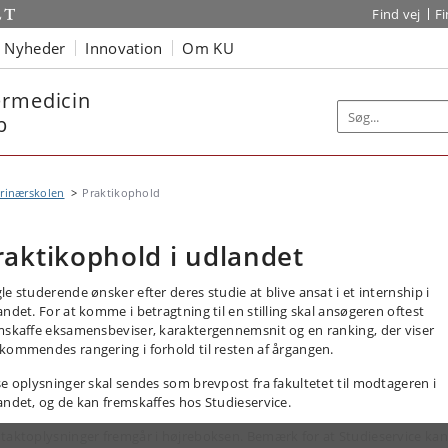
Find vej
F
Nyheder
Innovation
Om KU
ærmedicin
b
rinærskolen
Praktikophold
raktikophold i udlandet
le studerende ønsker efter deres studie at blive ansat i et internship i
andet. For at komme i betragtning til en stilling skal ansøgeren oftest
mskaffe eksamensbeviser, karaktergennemsnit og en ranking, der viser
kommendes rangering i forhold til resten af årgangen.
se oplysninger skal sendes som brevpost fra fakultetet til modtageren i
andet, og de kan fremskaffes hos Studieservice.
taktoplysninger fremgår i højreboksen. Bemærk for at Studieservice kan