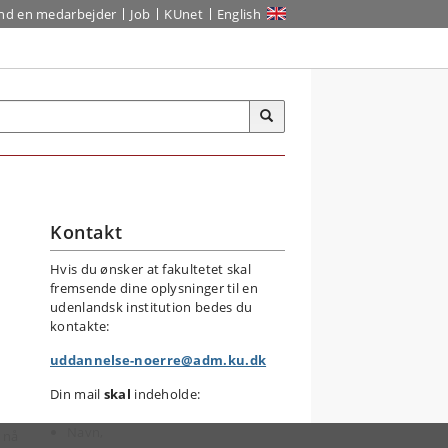
ind en medarbejder
Job
KUnet
English
Kontakt
Hvis du ønsker at fakultetet skal
fremsende dine oplysninger til en
udenlandsk institution bedes du
kontakte:
uddannelse-noerre@adm.ku.dk
Din mail
skal
indeholde:
Navn,
 nå