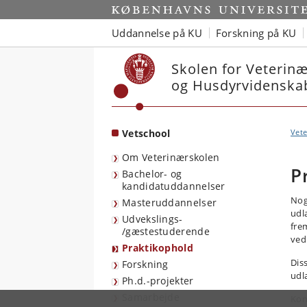
Start
Uddannelse på KU
Forskning på KU
Skolen for Veterin
og Husdyrvidenska
Vetschool
Vete
Om Veterinærskolen
P
Bachelor- og
kandidatuddannelser
Nog
Masteruddannelser
udl
Udvekslings-
fre
/gæstestuderende
ved
Praktikophold
Dis
Forskning
udl
Ph.d.-projekter
Samarbejde
Kon