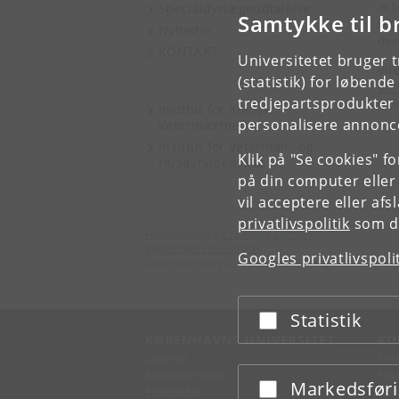
at 
Specialdyrlægeudtalelse
Samtykke til b
sen
Nyheder
des
KONTAKT
Universitetet bruger 
Vil
(statistik) for løbend
VIR
tredjepartsprodukter t
int
Institut for Klinisk
personalisere annonce
Veterinærmedicin
Institut for Veterinær- og
Klik på "Se cookies" f
Husdyrvidenskab
på din computer eller
vil acceptere eller af
privatlivspolitik
som du
Frederiksberg og Taastrup Campus
Københavns Universitet
Googles privatlivspoli
Grønnegårdsvej 2, 1870 Frederiksberg C
Statistik
Acceptér eller afslå
KØBENHAVNS UNIVERSITET
KO
Ledelse
Fin
Administration
Fin
Markedsfør
Acceptér eller afslå
Fakulteter
Kon