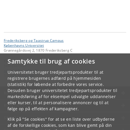
Frederiksberg og Taastrup Campus
Københavns Universitet
Grønnegårdsvej 2, 1870 Frederiksberg C
Samtykke til brug af cookies
Kontakt:
Sekretariatet
ivh-mail
@
sund
.
ku
.
dk
Universitetet bruger tredjepartsprodukter til at
Tlf:
+45 35332760
registrere brugernes adfærd på hjemmesiden
(statistik) for løbende at forbedre vores service.
Desuden bruger universitetet tredjepartsprodukter til
KØBENHAVNS UNIVERSITET
markedsføring af for eksempel udvalgte uddannelser
eller kurser, til at personalisere annoncer og til at
KONTAKT
følge op på effekten af kampagner.
SERVICES
Klik på "Se cookies" for at se en liste over udbyderne
af de forskellige cookies, som kan blive gemt på din